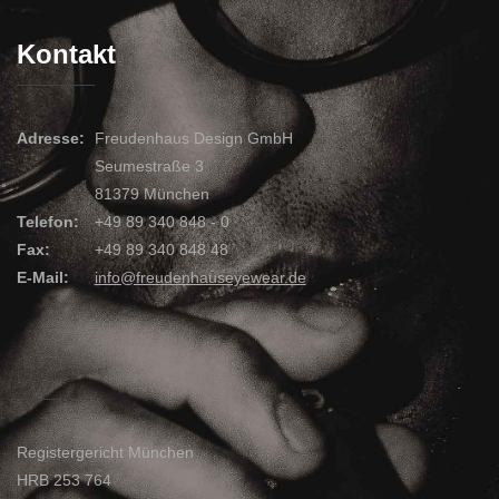
Kontakt
Adresse:
Freudenhaus Design GmbH
Seumestraße 3
81379 München
Telefon:
+49 89 340 848 - 0
Fax:
+49 89 340 848 48
E-Mail:
info@freudenhauseyewear.de
Registergericht München
HRB 253 764