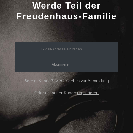
Werde Teil der
Freudenhaus-Familie
Bereits Kunde? ->
Hier geht's zur Anmeldung
Oder als neuer Kunde
registrieren