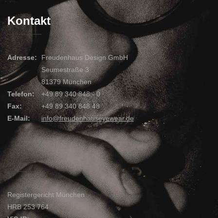
Kontakt
Adresse:
Freudenhaus Design GmbH
Seumestraße 3
81379 München
Telefon:
+49 89 340 848 - 0
Fax:
+49 89 340 848 48
E-Mail:
info@freudenhauseyewear.de
Registergericht München
HRB 253 764