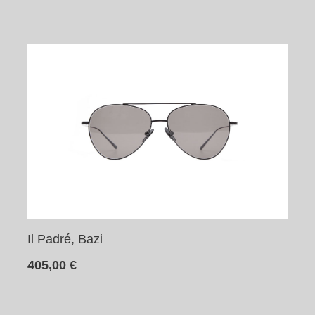
Il Padré, Bazi
405,00
€