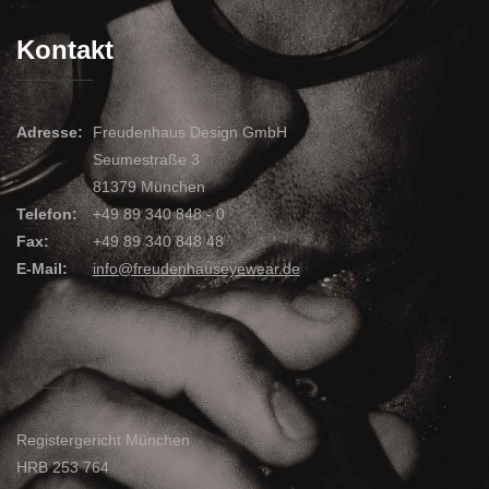
Kontakt
Adresse:
Freudenhaus Design GmbH
Seumestraße 3
81379 München
Telefon:
+49 89 340 848 - 0
Fax:
+49 89 340 848 48
E-Mail:
info@freudenhauseyewear.de
Registergericht München
HRB 253 764