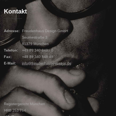
Kontakt
Adresse:
Freudenhaus Design GmbH
Seumestraße 3
81379 München
Telefon:
+49 89 340 848 - 0
Fax:
+49 89 340 848 48
E-Mail:
info@freudenhauseyewear.de
Registergericht München
HRB 253 764