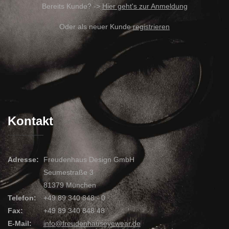
Bereits Kunde? ->
Hier geht's zur Anmeldung
Oder als neuer Kunde
registrieren
Kontakt
Adresse:
Freudenhaus Design GmbH
Seumestraße 3
81379 München
Telefon:
+49 89 340 848 - 0
Fax:
+49 89 340 848 48
E-Mail:
info@freudenhauseyewear.de