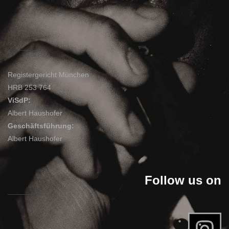
Registergericht München
HRB 253 764
ViSdP:
Albert Haushofer
Geschäftsführung:
Albert Haushofer
Follow us on