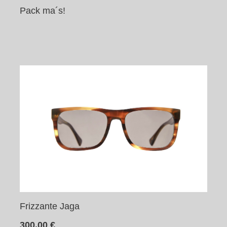
Pack ma´s!
Frizzante Jaga
300,00
€