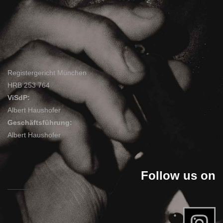
Registergericht München
HRB 253 764
ViSdP:
Albert Haushofer
Geschäftsführung:
Albert Haushofer
Follow us on