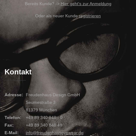
Bereits Kunde? ->
Hier geht's zur Anmeldung
Oder als neuer Kunde
registrieren
Kontakt
Adresse:
Freudenhaus Design GmbH
Seumestraße 3
81379 München
Telefon:
+49 89 340 848 - 0
Fax:
+49 89 340 848 48
E-Mail:
info@freudenhauseyewear.de