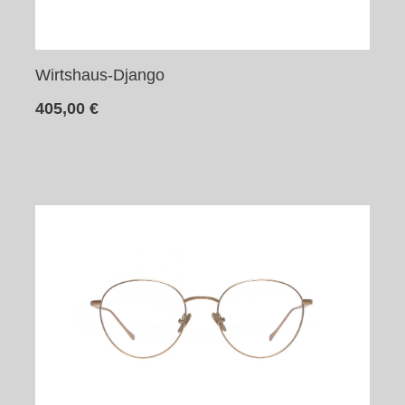
Wirtshaus-Django
405,00
€