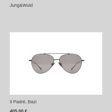
Jung&Wuid
Il Padré, Bazi
405,00
€