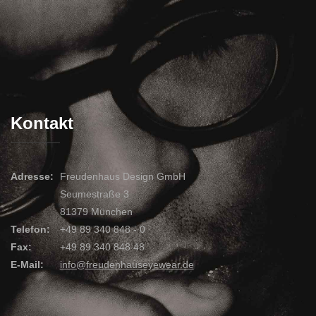
Kontakt
Adresse:
Freudenhaus Design GmbH
Seumestraße 3
81379 München
Telefon:
+49 89 340 848 - 0
Fax:
+49 89 340 848 48
E-Mail:
info@freudenhauseyewear.de