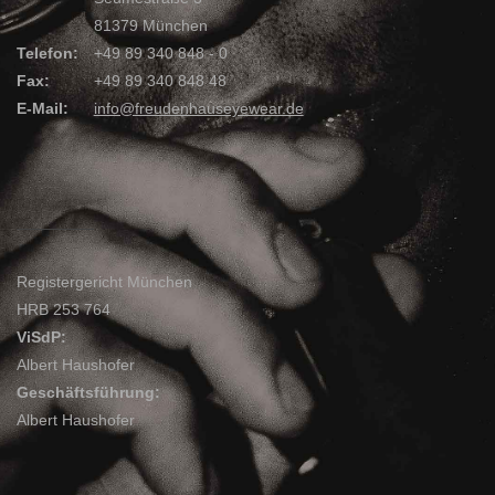
81379 München
Telefon:
+49 89 340 848 - 0
Fax:
+49 89 340 848 48
E-Mail:
info@freudenhauseyewear.de
Registergericht München
HRB 253 764
ViSdP:
Albert Haushofer
Geschäftsführung:
Albert Haushofer