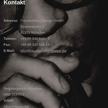
Kontakt
Adresse:
Freudenhaus Design GmbH
Seumestraße 3
81379 München
Telefon:
+49 89 340 848 - 0
Fax:
+49 89 340 848 48
E-Mail:
info@freudenhauseyewear.de
Registergericht München
HRB 253 764
ViSdP:
Albert Haushofer