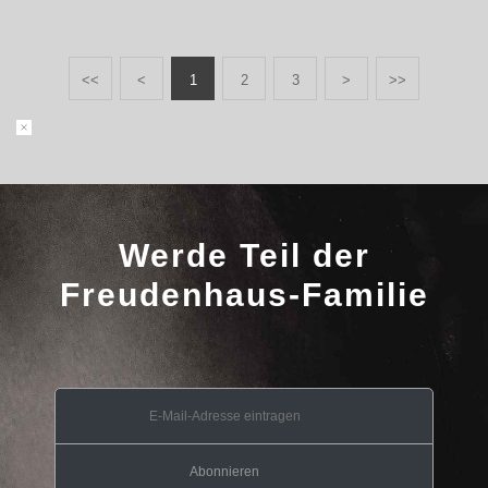
<<
<
1
2
3
>
>>
Werde Teil der
Freudenhaus-Familie