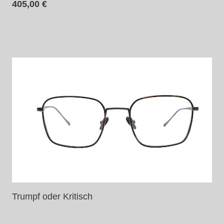
405,00
€
Trumpf oder Kritisch