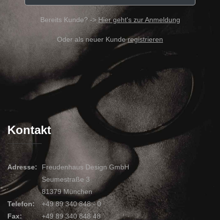
Bereits Kunde? ->
Hier geht's zur Anmeldung
Oder als neuer Kunde
registrieren
Kontakt
Adresse:
Freudenhaus Design GmbH
Seumestraße 3
81379 München
Telefon:
+49 89 340 848 - 0
Fax:
+49 89 340 848 48