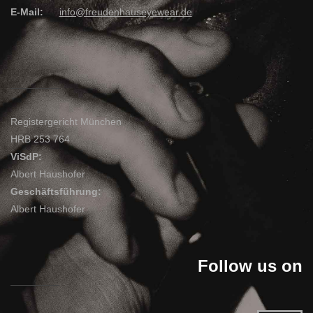
E-Mail:
info@freudenhauseyewear.de
Registergericht München
HRB 253 764
ViSdP:
Albert Haushofer
Geschäftsführung:
Albert Haushofer
Follow us on